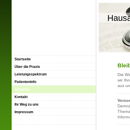
Hausa
Startseite
Blei
Über die Praxis
Leistungsspektrum
Die We
wir Ih
Patienteninfo
aus un
Aktuelles
Kontakt
Vorso
Ihr Weg zu uns
Demnäc
Thema 
Impressum
Inform