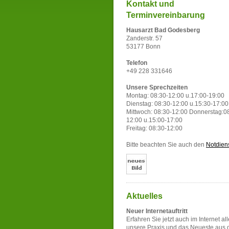
Kontakt und
Terminvereinbarung
Hausarzt Bad Godesberg
Zanderstr. 57
53177 Bonn
Telefon
+49 228 331646
Unsere Sprechzeiten
Montag: 08:30-12:00 u.17:00-19:00
Dienstag: 08:30-12:00 u.15:30-17:00
Mittwoch: 08:30-12:00 Donnerstag:0
12:00 u.15:00-17:00
Freitag: 08:30-12:00
Bitte beachten Sie auch den
Notdien
Aktuelles
Neuer Internetauftritt
Erfahren Sie jetzt auch im Internet al
unsere Praxis und das Neueste aus 