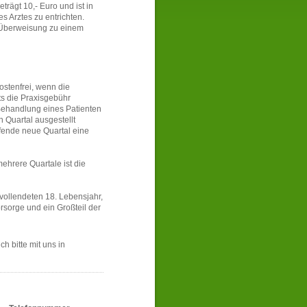
trägt 10,- Euro und ist in
s Arztes zu entrichten.
e Überweisung zu einem
ostenfrei, wenn die
ts die Praxisgebühr
 Behandlung eines Patienten
 Quartal ausgestellt
ufende neue Quartal eine
ehrere Quartale ist die
 vollendeten 18. Lebensjahr,
orge und ein Großteil der
h bitte mit uns in