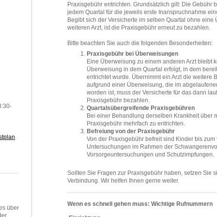
Praxisgebühr entrichten. Grundsätzlich gilt: Die Gebühr be
jedem Quartal für die jeweils erste Inanspruchnahme eine
Begibt sich der Versicherte im selben Quartal ohne ein
weiteren Arzt, ist die Praxisgebühr erneut zu bezahlen.
Bitte beachten Sie auch die folgenden Besonderheiten:
Praxisgebühr bei Überweisungen
Eine Überweisung zu einem anderen Arzt bleibt k
Überweisung in dem Quartal erfolgt, in dem berei
entrichtet wurde. Übernimmt ein Arzt die weitere
aufgrund einer Überweisung, die im abgelaufenen
worden ist, muss der Versicherte für das dann la
Praxisgebühr bezahlen.
8:30-
Quartalsübergreifende Praxisgebühren
Bei einer Behandlung derselben Krankheit über m
Praxisgebühr mehrfach zu entrichten.
Befreiung von der Praxisgebühr
stplan
.
Von der Praxisgebühr befreit sind Kinder bis zum
Untersuchungen im Rahmen der Schwangerenvors
Vorsorgeuntersuchungen und Schutzimpfungen.
Sollten Sie Fragen zur Praxisgebühr haben, setzen Sie sic
Verbindung. Wir helfen Ihnen gerne weiter.
Wenn es schnell gehen muss: Wichtige Rufnummern
les über
der