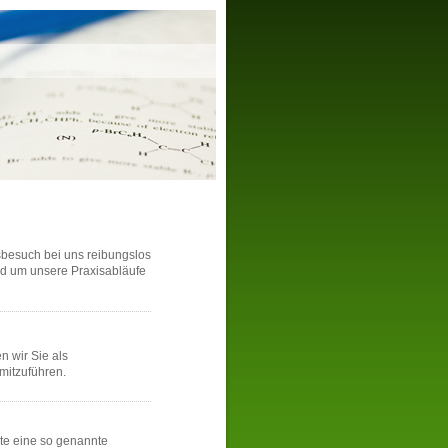
isbesuch bei uns reibungslos
und um unsere Praxisabläufe
 wir Sie als
mitzuführen.
te eine so genannte